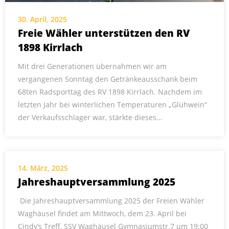
30. April, 2025
Freie Wähler unterstützen den RV
1898 Kirrlach
Mit drei Generationen übernahmen wir am
vergangenen Sonntag den Getränkeausschank beim
68ten Radsporttag des RV 1898 Kirrlach. Nachdem im
letzten Jahr bei winterlichen Temperaturen „Glühwein“
der Verkaufsschlager war, stärkte dieses…
14. März, 2025
Jahreshauptversammlung 2025
Die Jahreshauptversammlung 2025 der Freien Wähler
Waghäusel findet am Mittwoch, dem 23. April bei
Cindy’s Treff, SSV Waghäusel Gymnasiumstr.7 um 19:00