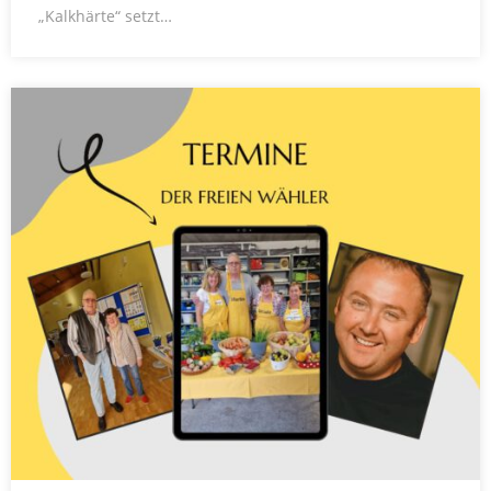
„Kalkhärte“ setzt…