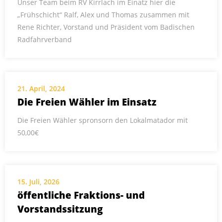
Unser Team beim RV Kirrlach im Einatz hier die
„Frühschicht“ Ralf, Alex und Thomas zusammen mit
Rene Richter, Vorstand und Präsident vom Badischen
Radfahrverband
21. April, 2024
Die Freien Wähler im Einsatz
Die Freien Wähler spronsorn den Lokalmatador mit
50,00€
15. Juli, 2026
öffentliche Fraktions- und
Vorstandssitzung