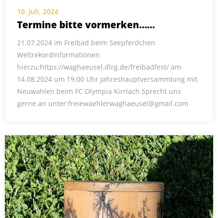
10. Juli, 2024
Termine bitte vormerken……
21.07.2024 im Freibad beim Seepferdchen
WeltrekordInformationen
hierzu:https://waghaeusel.dlrg.de/freibadfest/ am
14.08.2024 um 19.00 Uhr Jahreshauptversammlung mit
Neuwahlen beim FC Olympia Kirrlach.Sprecht uns
gerne an unter:freiewaehlerwaghaeusel@gmail.com