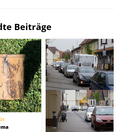
te Beiträge
024
ema