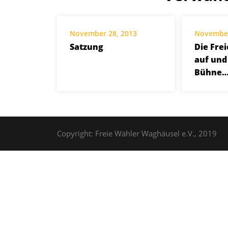
November 28, 2013
November
Satzung
Die Fre
auf und
Bühne…
Copyright: Freie Wähler Waghäusel e.V., 2019