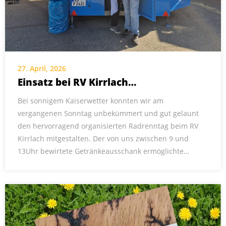
27. April, 2026
Einsatz bei RV Kirrlach…
Bei sonnigem Kaiserwetter konnten wir am
vergangenen Sonntag unbekümmert und gut gelaunt
den hervorragend organisierten Radrenntag beim RV
Kirrlach mitgestalten. Der von uns zwischen 9 und
13Uhr bewirtete Getränkeausschank ermöglichte…